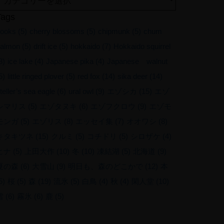
Tags
ooks
(5)
cherry blossoms
(5)
chipmunk
(5)
chum
almon
(5)
drift ice
(5)
hokkaido
(7)
Hokkaido squirrel
8)
ice lake
(4)
Japanese pika
(4)
Japanese walnut
5)
little ringed plover
(5)
red fox
(14)
sika deer
(14)
teller’s sea eagle
(6)
ural owl
(9)
エゾシカ
(15)
エゾ
シマリス
(5)
エゾタヌキ
(6)
エゾフクロウ
(9)
エゾモ
モンガ
(5)
エゾリス
(8)
エッセイ集
(7)
オオワシ
(8)
キタキツネ
(15)
クルミ
(5)
コチドリ
(5)
シロザケ
(4)
ヒナ
(5)
上田大作
(10)
冬
(10)
凍結湖
(5)
北海道
(9)
夏の森
(6)
大雪山
(9)
明日も、森のどこかで
(12)
本
5)
桜
(5)
森
(19)
流氷
(5)
白鳥
(4)
秋
(4)
閑人堂
(10)
雪
(6)
霧氷
(6)
鹿
(5)