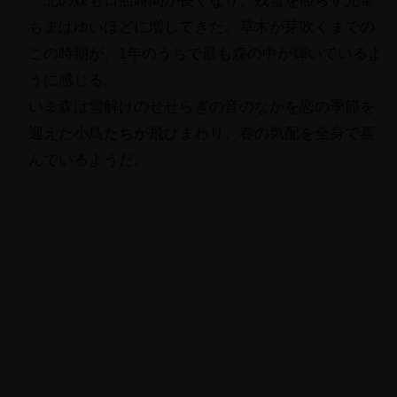
北の森も日照時間が長くなり、残雪を照らす光量
もまばゆいほどに増してきた。
草木が芽吹くまでの
この時期が、
1年のうちで最も森の中が輝いているよ
うに感じる。
いま森は雪解けのせせらぎの音のなかを恋の季節を
迎えた小鳥たち
が飛びまわり、春の気配を全身で喜
んでいるようだ。