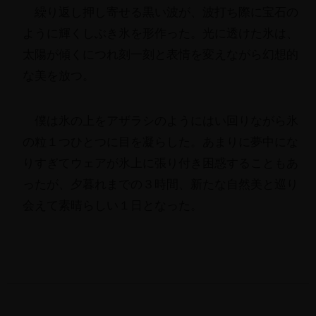
繰り返し押し寄せる黒い波が、
波打ち際に宝石の
ように輝くしぶき氷を形作った。
光に透けた氷は、
太陽が傾くにつれ刻一刻と表情を変えながら幻想的
な美を放つ。
僕は氷の上をアザラシのようにはい回りながら氷
の粒１つひとつに目
を凝らした。あまりに
夢中にな
りすぎてウェアが氷上に張り付き困惑することもあ
ったが
、夕暮れまでの３時間、
新たな自然美と巡り
会えて素晴らしい１日となった。