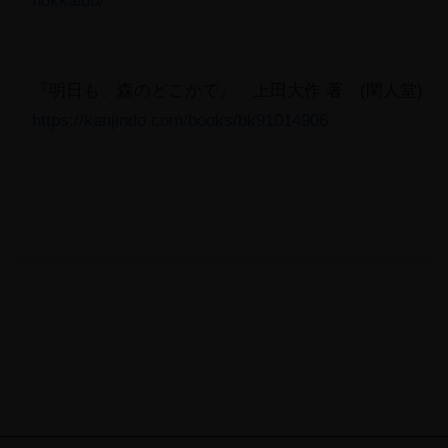
hokkaido/
『明日も、森のどこかで』 上田大作 著 (閑人堂)
https://kanjindo.com/books/
bk91014906