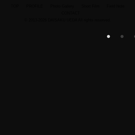
TOP
PROFILE
Photo Gallery
Short Film
Field Note
CONTACT
TOP
© 2013-2026 DAISAKU UEDA All rights reserved.
PROFILE
Photo Gallery
Short Film
Field Note
CONTACT