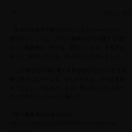
東京の吉祥寺で発行されているフリーペーパー「
週刊きちじょうじ」の”街々書林の今月の旅する1冊”
という掲載欄で『明日も、森のどこかで』
を書評を
添えてご紹介いただき、ありがとうございました。
”
この静かな心落ち着く文章は何なのだろうと不思
議な気分になって
くる。もしかすると、それは著者
が「ひとり」であるとによる、
声に出ないモノロー
グの文章だからなのかと感じる“
『街々書林 Books & Gallery』
https://kj-weekly.jp/2026/04/
30/machimachi-mori-