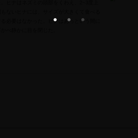
た。
ヒナはネズミの頭部をくわえ、2~
3度上
Photo Gallery
間もないヒナには、
サイズが大きくて食べる
Short Film
する必要はなかった。
ヒナはあっという間に
浮かべ静かに目を閉じた。
Field Note
CONTACT