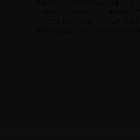
母鳥が丸々としたネズミをヒナに運んでき
下に首を振って丸呑みにする。
巣を離れて
のに苦労するだろうと思っていたが、
心配
獲物を胃袋に流しこみ、
幸せそうな表情を