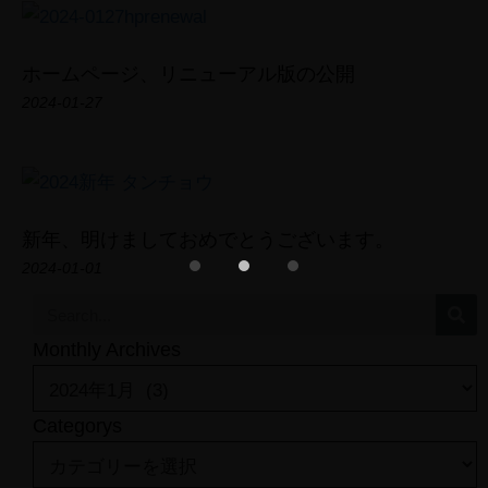
ホームページ、リニューアル版の公開
2024-01-27
TOP
PROFILE
新年、明けましておめでとうございます。
Photo Gallery
2024-01-01
Short Film
Field Note
CONTACT
Monthly Archives
Categorys