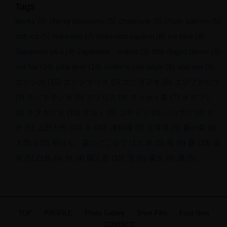
Tags
books
(5)
cherry blossoms
(5)
chipmunk
(5)
chum salmon
(5)
drift ice
(5)
hokkaido
(7)
Hokkaido squirrel
(8)
ice lake
(4)
Japanese pika
(4)
Japanese walnut
(5)
little ringed plover
(5)
red fox
(14)
sika deer
(14)
steller’s sea eagle
(6)
ural owl
(9)
エゾシカ
(15)
エゾシマリス
(5)
エゾタヌキ
(6)
エゾフクロウ
(9)
エゾモモンガ
(5)
エゾリス
(8)
エッセイ集
(7)
オオワシ
(8)
キタキツネ
(15)
クルミ
(5)
コチドリ
(5)
シロザケ
(4)
ヒ
ナ
(5)
上田大作
(10)
冬
(10)
凍結湖
(5)
北海道
(9)
夏の森
(6)
大雪山
(9)
明日も、森のどこかで
(12)
本
(5)
桜
(5)
森
(19)
流
氷
(5)
白鳥
(4)
秋
(4)
閑人堂
(10)
雪
(6)
霧氷
(6)
鹿
(5)
© 2013-2026
DAISAKU UEDA All
rights reserved.
TOP
PROFILE
Photo Gallery
Short Film
Field Note
CONTACT