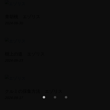
青胡桃 エゾリス
2024-09-30
樹上の道 エゾリス
2024-09-23
TOP
PROFILE
クルミの採集方法 エゾリス
Photo Gallery
2024-09-17
Short Film
Field Note