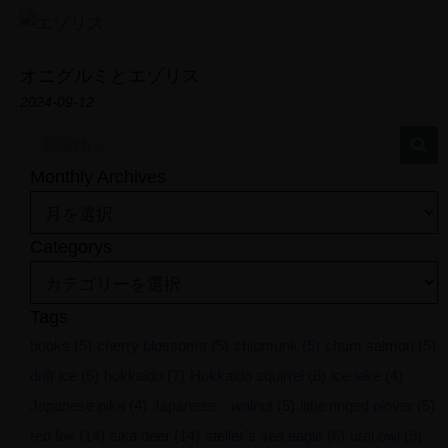
CONTACT
オニグルミとエゾリス
2024-09-12
Monthly Archives
Categorys
Tags
books
(5)
cherry blossoms
(5)
chipmunk
(5)
chum salmon
(5)
drift ice
(5)
hokkaido
(7)
Hokkaido squirrel
(8)
ice lake
(4)
Japanese pika
(4)
Japanese walnut
(5)
little ringed plover
(5)
red fox
(14)
sika deer
(14)
steller’s sea eagle
(6)
ural owl
(9)