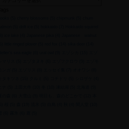
Tags
ooks
(5)
cherry blossoms
(5)
chipmunk
(5)
chum
almon
(5)
drift ice
(5)
hokkaido
(7)
Hokkaido squirrel
8)
ice lake
(4)
Japanese pika
(4)
Japanese walnut
5)
little ringed plover
(5)
red fox
(14)
sika deer
(14)
teller’s sea eagle
(6)
ural owl
(9)
エゾシカ
(15)
エゾ
シマリス
(5)
エゾタヌキ
(6)
エゾフクロウ
(9)
エゾモ
モンガ
(5)
エゾリス
(8)
エッセイ集
(7)
オオワシ
(8)
キタキツネ
(15)
クルミ
(5)
コチドリ
(5)
シロザケ
(4)
ヒナ
(5)
上田大作
(10)
冬
(10)
凍結湖
(5)
北海道
(9)
夏の森
(6)
大雪山
(9)
明日も、森のどこかで
(12)
本
5)
桜
(5)
森
(19)
流氷
(5)
白鳥
(4)
秋
(4)
閑人堂
(10)
雪
(6)
霧氷
(6)
鹿
(5)