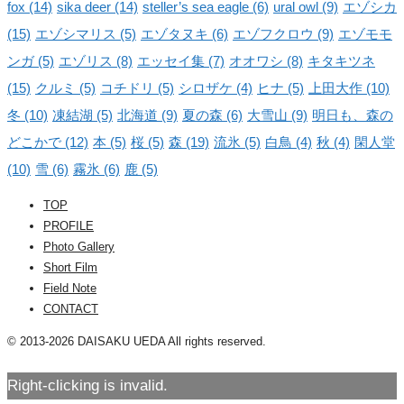
fox
(14)
sika deer
(14)
steller’s sea eagle
(6)
ural owl
(9)
エゾシカ
(15)
エゾシマリス
(5)
エゾタヌキ
(6)
エゾフクロウ
(9)
エゾモモ
ンガ
(5)
エゾリス
(8)
エッセイ集
(7)
オオワシ
(8)
キタキツネ
(15)
クルミ
(5)
コチドリ
(5)
シロザケ
(4)
ヒナ
(5)
上田大作
(10)
冬
(10)
凍結湖
(5)
北海道
(9)
夏の森
(6)
大雪山
(9)
明日も、森の
どこかで
(12)
本
(5)
桜
(5)
森
(19)
流氷
(5)
白鳥
(4)
秋
(4)
閑人堂
(10)
雪
(6)
霧氷
(6)
鹿
(5)
TOP
PROFILE
Photo Gallery
Short Film
Field Note
CONTACT
© 2013-2026 DAISAKU UEDA All rights reserved.
Right-clicking is invalid.