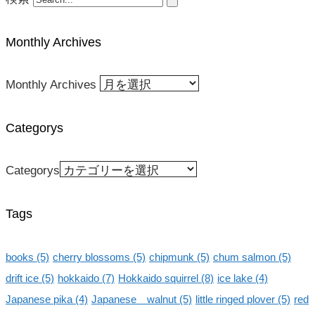
Monthly Archives
Monthly Archives
Categorys
Categorys
Tags
books
(5)
cherry blossoms
(5)
chipmunk
(5)
chum salmon
(5)
drift ice
(5)
hokkaido
(7)
Hokkaido squirrel
(8)
ice lake
(4)
Japanese pika
(4)
Japanese walnut
(5)
little ringed plover
(5)
red