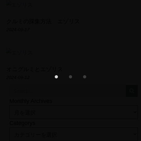
クルミの採集方法 エゾリス
2024-09-17
TOP
PROFILE
オニグルミとエゾリス
Photo Gallery
2024-09-12
Short Film
Field Note
CONTACT
Monthly Archives
Categorys