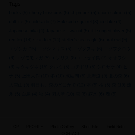
Tags
books
(5)
cherry blossoms
(5)
chipmunk
(5)
chum salmon
(5)
drift ice
(5)
hokkaido
(7)
Hokkaido squirrel
(8)
ice lake
(4)
Japanese pika
(4)
Japanese walnut
(5)
little ringed plover
(5)
red fox
(14)
sika deer
(14)
steller’s sea eagle
(6)
ural owl
(9)
エゾシカ
(15)
エゾシマリス
(5)
エゾタヌキ
(6)
エゾフクロウ
(9)
エゾモモンガ
(5)
エゾリス
(8)
エッセイ集
(7)
オオワシ
(8)
キタキツネ
(15)
クルミ
(5)
コチドリ
(5)
シロザケ
(4)
ヒ
ナ
(5)
上田大作
(10)
冬
(10)
凍結湖
(5)
北海道
(9)
夏の森
(6)
大雪山
(9)
明日も、森のどこかで
(12)
本
(5)
桜
(5)
森
(19)
流
氷
(5)
白鳥
(4)
秋
(4)
閑人堂
(10)
雪
(6)
霧氷
(6)
鹿
(5)
© 2013-2026
DAISAKU UEDA All
rights reserved.
TOP
PROFILE
Photo Gallery
Short Film
Field Note
CONTACT