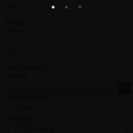
Photo Gallery
Short Film
Field Note
夏の光
CONTACT
2026-06-21
エゾリスとクルミ
2025-08-26
Monthly Archives
Categorys