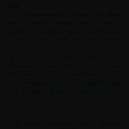
Tags
books
(5)
cherry blossoms
(5)
chipmunk
(5)
chum salmon
(5)
drift ice
(5)
hokkaido
(7)
Hokkaido squirrel
(8)
ice lake
(4)
Japanese pika
(4)
Japanese walnut
(5)
little ringed plover
(5)
red fox
(14)
sika deer
(14)
steller’s sea eagle
(6)
ural owl
(9)
エゾシカ
(15)
エゾシマリス
(5)
エゾタヌキ
(6)
エゾフクロウ
(9)
エゾモモンガ
(5)
エゾリス
(8)
エッセイ集
(7)
オオワシ
(8)
キタキツネ
(15)
クルミ
(5)
コチドリ
(5)
シロザケ
(4)
ヒ
ナ
(5)
上田大作
(10)
冬
(10)
凍結湖
(5)
北海道
(9)
夏の森
(6)
大雪山
(9)
明日も、森のどこかで
(12)
本
(5)
桜
(5)
森
(19)
流
© 2013-2026
氷
(5)
白鳥
(4)
秋
(4)
閑人堂
(10)
雪
(6)
霧氷
(6)
鹿
(5)
DAISAKU UEDA All
rights reserved.
TOP
PROFILE
Photo Gallery
Short Film
Field Note