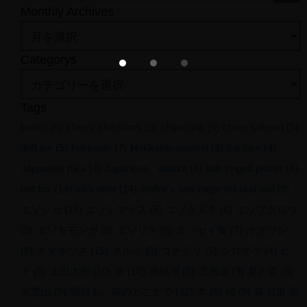
Monthly Archives
TOP
PROFILE
Photo Gallery
Categorys
Short Film
Field Note
CONTACT
Tags
books
(5)
cherry blossoms
(5)
chipmunk
(5)
chum salmon
(5)
drift ice
(5)
hokkaido
(7)
Hokkaido squirrel
(8)
ice lake
(4)
Japanese pika
(4)
Japanese walnut
(5)
little ringed plover
(5)
red fox
(14)
sika deer
(14)
steller’s sea eagle
(6)
ural owl
(9)
エゾシカ
(15)
エゾシマリス
(5)
エゾタヌキ
(6)
エゾフクロウ
(9)
エゾモモンガ
(5)
エゾリス
(8)
エッセイ集
(7)
オオワシ
(8)
キタキツネ
(15)
クルミ
(5)
コチドリ
(5)
シロザケ
(4)
ヒ
ナ
(5)
上田大作
(10)
冬
(10)
凍結湖
(5)
北海道
(9)
夏の森
(6)
大雪山
(9)
明日も、森のどこかで
(12)
本
(5)
桜
(5)
森
(19)
流