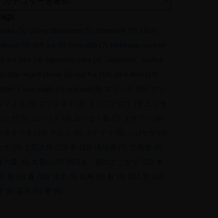
Tags
ooks
(5)
cherry blossoms
(5)
chipmunk
(5)
chum
almon
(5)
drift ice
(5)
hokkaido
(7)
Hokkaido squirrel
8)
ice lake
(4)
Japanese pika
(4)
Japanese walnut
5)
little ringed plover
(5)
red fox
(14)
sika deer
(14)
teller’s sea eagle
(6)
ural owl
(9)
エゾシカ
(15)
エゾ
シマリス
(5)
エゾタヌキ
(6)
エゾフクロウ
(9)
エゾモ
モンガ
(5)
エゾリス
(8)
エッセイ集
(7)
オオワシ
(8)
キタキツネ
(15)
クルミ
(5)
コチドリ
(5)
シロザケ
(4)
ヒナ
(5)
上田大作
(10)
冬
(10)
凍結湖
(5)
北海道
(9)
夏の森
(6)
大雪山
(9)
明日も、森のどこかで
(12)
本
5)
桜
(5)
森
(19)
流氷
(5)
白鳥
(4)
秋
(4)
閑人堂
(10)
雪
(6)
霧氷
(6)
鹿
(5)