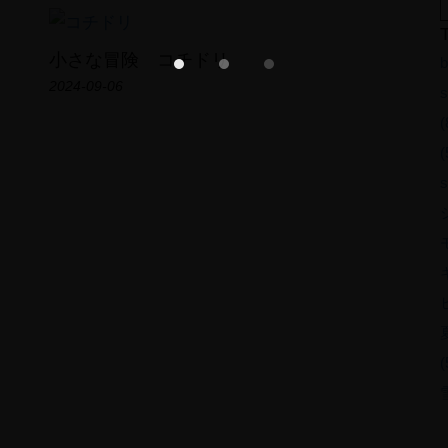
Photo Gallery
小さな冒険 コチドリ
b
Short Film
2024-09-06
s
Field Note
(
CONTACT
(
s
(