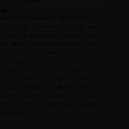
Tags
ooks
(5)
cherry blossoms
(5)
chipmunk
(5)
chum
almon
(5)
drift ice
(5)
hokkaido
(7)
Hokkaido squirrel
8)
ice lake
(4)
Japanese pika
(4)
Japanese walnut
5)
little ringed plover
(5)
red fox
(14)
sika deer
(14)
teller’s sea eagle
(6)
ural owl
(9)
エゾシカ
(15)
エゾ
シマリス
(5)
エゾタヌキ
(6)
エゾフクロウ
(9)
エゾモ
モンガ
(5)
エゾリス
(8)
エッセイ集
(7)
オオワシ
(8)
キタキツネ
(15)
クルミ
(5)
コチドリ
(5)
シロザケ
(4)
ヒナ
(5)
上田大作
(10)
冬
(10)
凍結湖
(5)
北海道
(9)
夏の森
(6)
大雪山
(9)
明日も、森のどこかで
(12)
本
5)
桜
(5)
森
(19)
流氷
(5)
白鳥
(4)
秋
(4)
閑人堂
(10)
雪
(6)
霧氷
(6)
鹿
(5)