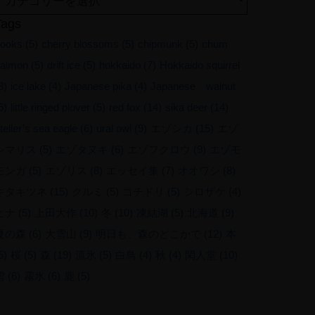
Tags
ooks
(5)
cherry blossoms
(5)
chipmunk
(5)
chum
almon
(5)
drift ice
(5)
hokkaido
(7)
Hokkaido squirrel
8)
ice lake
(4)
Japanese pika
(4)
Japanese walnut
5)
little ringed plover
(5)
red fox
(14)
sika deer
(14)
teller’s sea eagle
(6)
ural owl
(9)
エゾシカ
(15)
エゾ
シマリス
(5)
エゾタヌキ
(6)
エゾフクロウ
(9)
エゾモ
モンガ
(5)
エゾリス
(8)
エッセイ集
(7)
オオワシ
(8)
キタキツネ
(15)
クルミ
(5)
コチドリ
(5)
シロザケ
(4)
ヒナ
(5)
上田大作
(10)
冬
(10)
凍結湖
(5)
北海道
(9)
夏の森
(6)
大雪山
(9)
明日も、森のどこかで
(12)
本
5)
桜
(5)
森
(19)
流氷
(5)
白鳥
(4)
秋
(4)
閑人堂
(10)
雪
(6)
霧氷
(6)
鹿
(5)