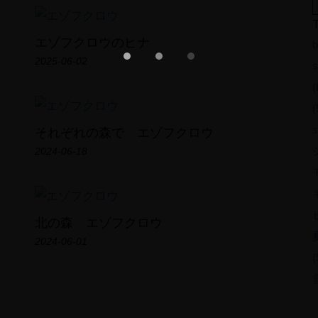
PROFILE
Photo Gallery
エゾフクロウのヒナ
b
Short Film
2025-06-02
s
Field Note
(
(
CONTACT
s
それぞれの森で エゾフクロウ
2024-06-18
北の森 エゾフクロウ
2024-06-01
(