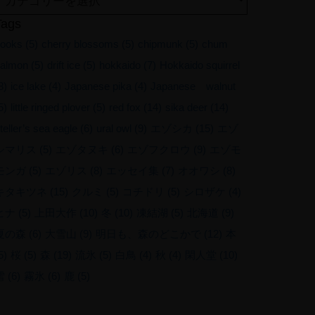
Tags
ooks
(5)
cherry blossoms
(5)
chipmunk
(5)
chum
almon
(5)
drift ice
(5)
hokkaido
(7)
Hokkaido squirrel
8)
ice lake
(4)
Japanese pika
(4)
Japanese walnut
5)
little ringed plover
(5)
red fox
(14)
sika deer
(14)
teller’s sea eagle
(6)
ural owl
(9)
エゾシカ
(15)
エゾ
シマリス
(5)
エゾタヌキ
(6)
エゾフクロウ
(9)
エゾモ
モンガ
(5)
エゾリス
(8)
エッセイ集
(7)
オオワシ
(8)
キタキツネ
(15)
クルミ
(5)
コチドリ
(5)
シロザケ
(4)
ヒナ
(5)
上田大作
(10)
冬
(10)
凍結湖
(5)
北海道
(9)
夏の森
(6)
大雪山
(9)
明日も、森のどこかで
(12)
本
5)
桜
(5)
森
(19)
流氷
(5)
白鳥
(4)
秋
(4)
閑人堂
(10)
雪
(6)
霧氷
(6)
鹿
(5)