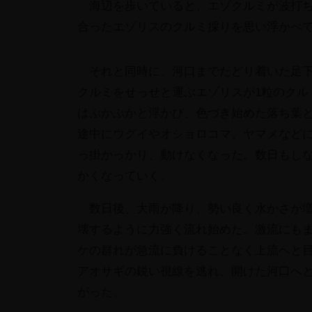
海辺を歩いていると、エゾクルミが波打ち
合ったエゾリスのクルミ採りを思い浮かべ
それと同時に、河口までたどり着いた足下
クルミをせっせと運ぶエゾリスが1粒のクル
はぷかぷかと浮かび、色づき始めた落ち葉
途中にウグイやオショロコマ、ヤマメなど
っ掛かっかり、動けなくなった。
数日もし
かくなっていく。
数日後、大雨が降り、勢い良く水かさが
壊するように力強く流れ始めた。激流にも
ケの群れが急流に負けることなく上流へと
アオサギの鋭い視線を逃れ、開けた河口へ
がった。