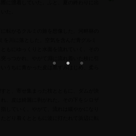
際に漂着していた。
ふと、
夏の終わりに出
ていた。
に転がるクルミの旅を想像した。河畔林の
TOP
ミを川に落と
した。空気を含んだ青グルミ
PROFILE
とともにゆっくりと水面を流れていく。
その
Photo Gallery
に突っつかれ、
やがて淵に流れ着いた枝に引
Short Film
ないうちに青かった皮は黒ずみはじめ、
柔ら
Field Note
CONTACT
増すと、
寄せ集まった枝とともに、
ダムが決
まれ、
皮は綺麗に剥がれた。
その下をシロザ
目指して
いく。やがて、流れは緩やかになり
とたどり着くとともに波に打たれて浜辺に転