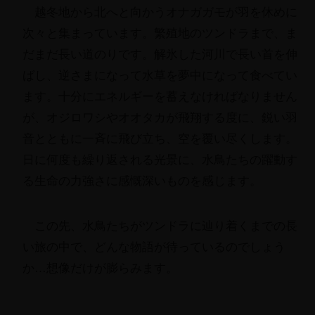
越冬地から北へと向かうオナガガモが羽を休めに
次々と集まっています。繁殖地のツンドラまで、ま
だまだ長い道のりです。解氷した河川で長い首を伸
ばし、逆さまになって水草を夢中になって食べてい
ます。十分にエネルギーを蓄えなければなりません
が、オジロワシやオオタカが飛翔する度に、鋭い羽
音とともに一斉に飛び立ち、空を覆い尽くします。
日に何度も繰り返される光景に、水鳥たちの躍動す
る生命の力強さに感慨深いものを感じます。
この先、水鳥たちがツンドラに辿り着くまでの長
い旅の中で、どんな物語が待っているのでしょう
か…想像だけが膨らみます。