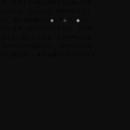
PROFILE
す。 先月までの肌を刺すような強い北風
Photo Gallery
この頃です。そんななか、気持ち良さそう
した。 長い極寒期から身を守ってくれたフ
Short Film
いています。山のキツネの冬毛は、 浜のキ
Field Note
るように感しら れます。もう10年以上も
CONTACT
「浜のキツネの毛皮より、 山のキツネの毛
すやと眠る美しい冬毛を纏ったキタキツネを