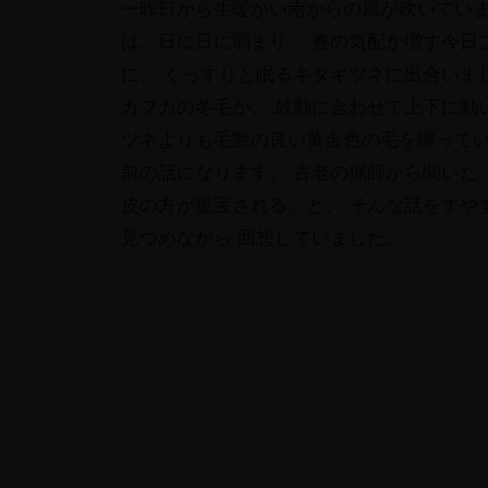
一昨日から生暖かい南からの風が吹いていま
は、日に日に弱まり、 春の気配が増す今日
に、 ぐっすりと眠るキタキツネに出合いま
カフカの冬毛が、 鼓動に合わせて上下に動
ツネよりも毛艶の良い黄金色の毛を纏ってい
前の話になります。 古老の猟師から聞いた
皮の方が重宝される」と、 そんな話をすや
見つめながら 回想していました。